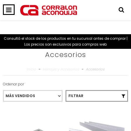
0
INICIO
PRODUCTOS
CARRITO
Consultá el stock de los productos en tu sucursal antes de comprar |
Los precios son exclusivos para compras web
Accesorios
Inicio
-
Herrajes y Accesorios
-
Accesorios
Ordenar por
FILTRAR