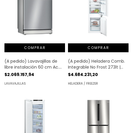
(A pedido) Lavavajillas de
(A pedido) Heladera Comb.
libre instalación 60 cm Ac.
Integrable No Frost 273lt |
Cepillado antihuellas 12 cub. |
Bosch®
$2.069.157,94
$4.684.231,20
Bosch
LAVAVAJILLAS
HELADERA / FREEZER