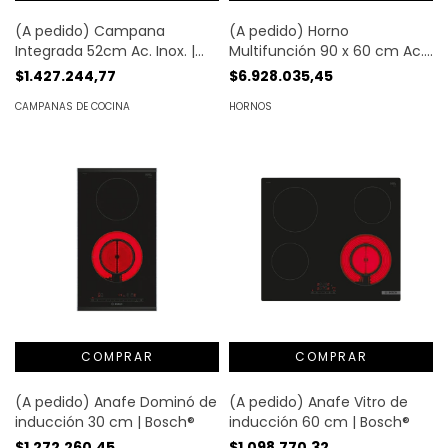
(A pedido) Campana
(A pedido) Horno
Integrada 52cm Ac. Inox. |
Multifunción 90 x 60 cm Ac.
Bosch®
Inox. | Bosch®
$1.427.244,77
$6.928.035,45
CAMPANAS DE COCINA
HORNOS
(A pedido) Anafe Dominó de
(A pedido) Anafe Vitro de
inducción 30 cm | Bosch®
inducción 60 cm | Bosch®
$1.272.260,45
$1.098.770,32