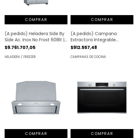
(A pedido) Campana
(A pedido) Heladera Side By
Extractora Integrable
Side Ac. Inox No Frost 608lt |
Compacta 60cm Ac. Inox. |
Bosch®
$912.557,48
$9.761.707,05
Bosch®
CAMPANAS DE COCINA
HELADERA / FREEZER