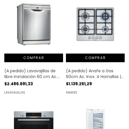
(A pedido) Lavavajillas de
(A pedido) Anafe a Gas
libre instalación 60 cm Ac.
60cm Ac. Inox. 4 Hornallas |
Inox. antihuellas | Bosch®
Bosch®
$2.486.691,33
$1.139.251,29
LAVAVAJILLAS
ANAFES