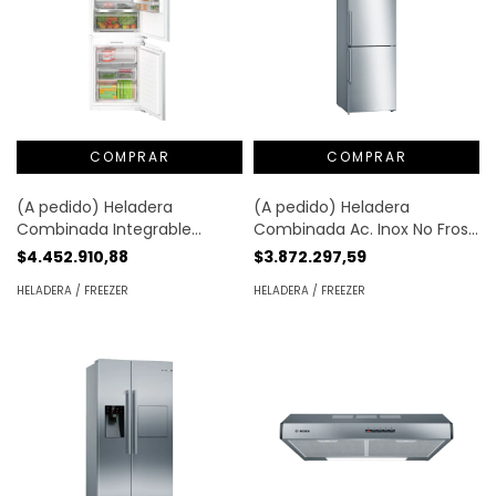
(A pedido) Heladera
(A pedido) Heladera
Combinada Integrable
Combinada Ac. Inox No Frost
Panelable No Frost 260lt |
366lt | Bosch®
$4.452.910,88
$3.872.297,59
Bosch®
HELADERA / FREEZER
HELADERA / FREEZER