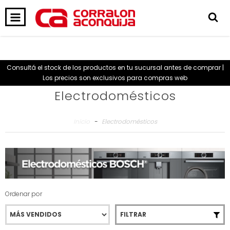
0
INICIO
PRODUCTOS
CARRITO
Consultá el stock de los productos en tu sucursal antes de comprar |
Los precios son exclusivos para compras web
Electrodomésticos
Inicio
-
Electrodomésticos
Ordenar por
FILTRAR