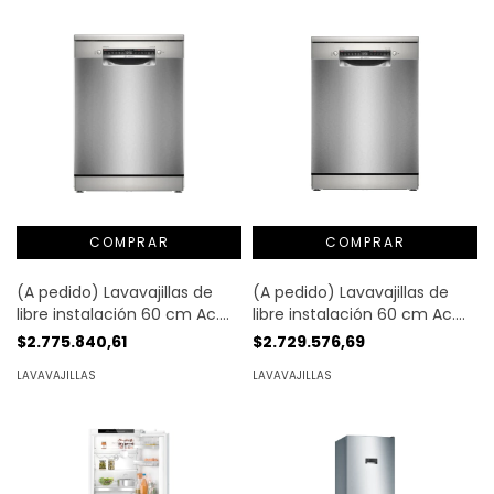
(A pedido) Lavavajillas de
(A pedido) Lavavajillas de
libre instalación 60 cm Ac.
libre instalación 60 cm Ac.
Cepillado antihuellas 14 cub.
Cepillado antihuellas 14 cub.
$2.775.840,61
$2.729.576,69
| Bosch
| Bosch®
LAVAVAJILLAS
LAVAVAJILLAS