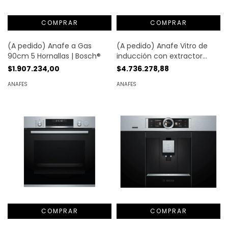
(A pedido) Anafe a Gas
(A pedido) Anafe Vitro de
90cm 5 Hornallas | Bosch®
inducción con extractor
integrado 70 cm | Bosch®
$1.907.234,00
$4.736.278,88
ANAFES
ANAFES