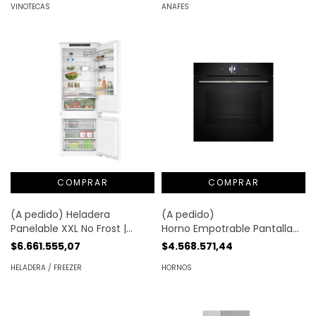
VINOTECAS
ANAFES
(A pedido) Heladera
(A pedido)
Panelable XXL No Frost |
Horno Empotrable Pantalla
Bosch®
Táctil 71lt. 60x60cm Negro |
$6.661.555,07
$4.568.571,44
Bosch®
HELADERA / FREEZER
HORNOS