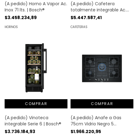
(A pedido) Horno A Vapor Ac.
(A pedido) Cafetera
Inox 71 lts. | Bosch®
totalmente integrable Ac.
inoxidable Serie 8 | Bosch®
$3.458.234,89
$5.447.587,41
HORNOS
CAFETERAS
(A pedido) Vinoteca
(A pedido) Anafe a Gas
integrable Serie 6 | Bosch®
75cm Vidrio Negro 5
Hornallas | Bosch®
$3.736.184,93
$1.966.220,95