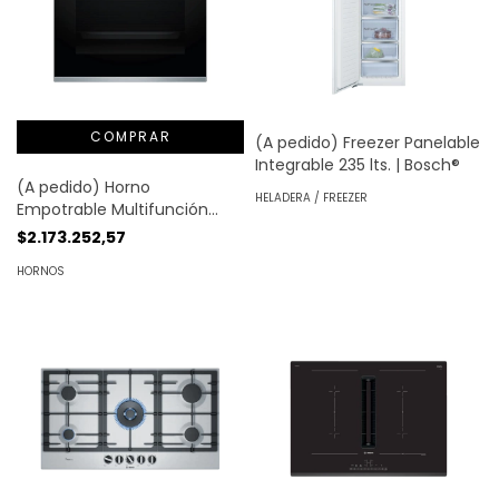
(A pedido) Freezer Panelable
Integrable 235 lts. | Bosch®
(A pedido) Horno
HELADERA / FREEZER
Empotrable Multifunción
Vapor - Comandos 71 lts. |
$2.173.252,57
Bosch®
HORNOS