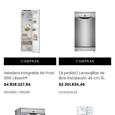
Heladera Integrable No Frost
(A pedido) Lavavajillas de
310lt | Bosch®
libre instalación 45 cm 10
cub. | Bosch®
$4.828.227,94
$2.301.634,45
HELADERA / FREEZER
LAVAVAJILLAS