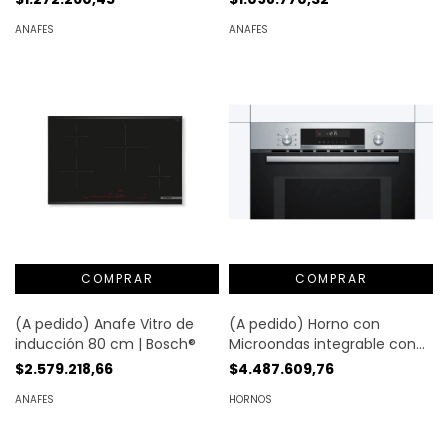
ANAFES
ANAFES
(A pedido) Anafe Vitro de
(A pedido) Horno con
inducción 80 cm | Bosch®
Microondas integrable con
aire caliente 60 x 45 cm Ac.
$2.579.218,66
$4.487.609,76
Inox. | Bosch®
ANAFES
HORNOS