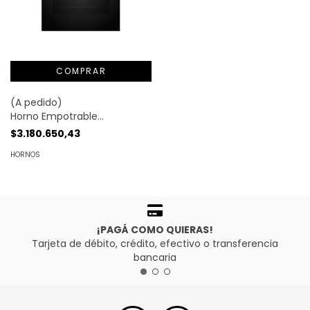
(A pedido)
Horno Empotrable
Multifunción 71lt. 60x60cm
$3.180.650,43
Negro | Bosch®
HORNOS
¡PAGÁ COMO QUIERAS!
Tarjeta de débito, crédito, efectivo o transferencia
bancaria