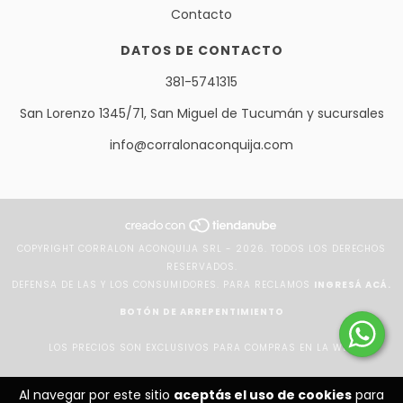
Contacto
DATOS DE CONTACTO
381-5741315
San Lorenzo 1345/71, San Miguel de Tucumán y sucursales
info@corralonaconquija.com
COPYRIGHT CORRALON ACONQUIJA SRL - 2026. TODOS LOS DERECHOS
RESERVADOS.
DEFENSA DE LAS Y LOS CONSUMIDORES. PARA RECLAMOS
INGRESÁ ACÁ.
BOTÓN DE ARREPENTIMIENTO
LOS PRECIOS SON EXCLUSIVOS PARA COMPRAS EN LA WEB
Al navegar por este sitio
aceptás el uso de cookies
para