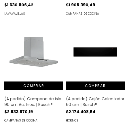
instalación 55 cm 6 cub. |
Ac. Inox. | Bosch®
$1.630.806,42
$1.908.390,49
Bosch®
LAVAVAJILLAS
CAMPANAS DE COCINA
(A pedido) Campana de isla
(A pedido) Cajón Calentador
90 cm Ac. Inox. | Bosch®
60 cm | Bosch®
$2.833.670,19
$2.174.408,54
CAMPANAS DE COCINA
HORNOS