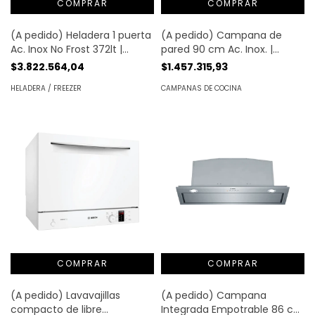
(A pedido) Campana de
(A pedido) Heladera 1 puerta
pared 90 cm Ac. Inox. |
Ac. Inox No Frost 372lt |
Bosch®
Bosch®
$1.457.315,93
$3.822.564,04
CAMPANAS DE COCINA
HELADERA / FREEZER
(A pedido) Lavavajillas
(A pedido) Campana
compacto de libre
Integrada Empotrable 86 cm