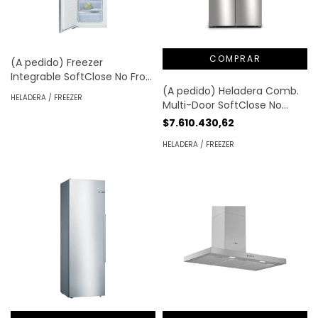
(A pedido) Freezer
Integrable SoftClose No Frost
222lt | Bosch®
(A pedido) Heladera Comb.
HELADERA / FREEZER
Multi-Door SoftClose No
Frost 605lt | Bosch®
$7.610.430,62
HELADERA / FREEZER