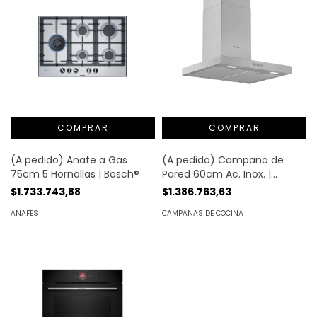
(A pedido) Anafe a Gas
(A pedido) Campana de
75cm 5 Hornallas | Bosch®
Pared 60cm Ac. Inox. |
Bosch®
$1.733.743,88
$1.386.763,63
ANAFES
CAMPANAS DE COCINA